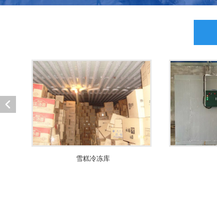
雪糕冷冻库