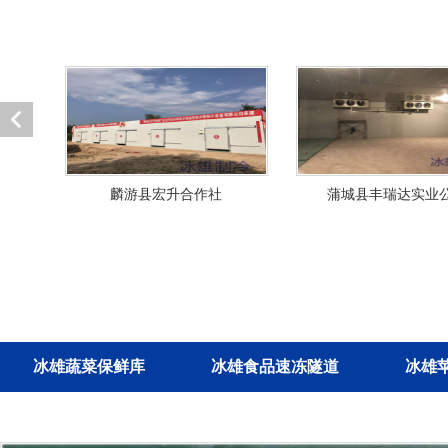
麟游县宏升合作社
蒲城县丰瑞达实业
西安赛瑞喜来登酒店
方欣冷冻肉
冰雄蔬菜保鲜库
冰雄食品速冻隧道
冰雄
青岛利和萃取股份有限公司2000吨冷库安装
蒲城