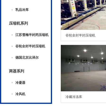
乳品冷库
压缩机系列
江苏雪梅半封闭压缩机
谷轮全封半封压缩机
谷轮全封半封压缩机
德国北京比泽尔
两器系列
冷凝器
冷风机
冷藏冷冻库