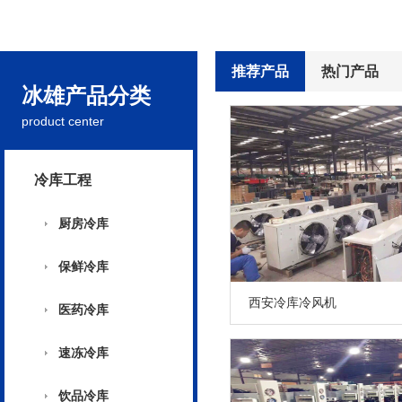
推荐产品
热门产品
冰雄产品分类
product center
冷库工程
厨房冷库
保鲜冷库
西安冷库冷风机
医药冷库
速冻冷库
饮品冷库