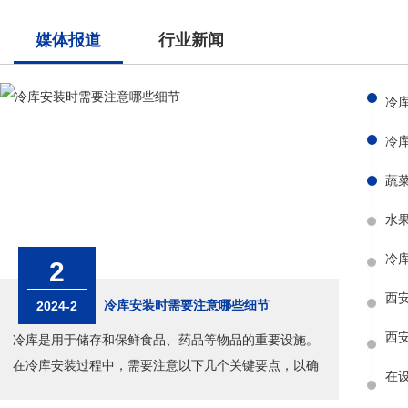
媒体报道
行业新闻
保鲜冷库
冷
冷
蔬
水
冷
2
西
冷库安装时需要注意哪些细节
2024-2
西
冷库是用于储存和保鲜食品、药品等物品的重要设施。
在冷库安装过程中，需要注意以下几个关键要点，以确
在
保安装质量和运行效果。首先，选择适合的位置。冷库