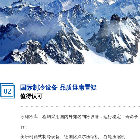
国际制冷设备 品质毋庸置疑
02
值得认可
冰雄冷库工程均采用国内外知名制冷设备，运行稳定、寿命长
行；
美乐柯箱式制冷设备、德国比泽尔压缩机、谷轮压缩机...