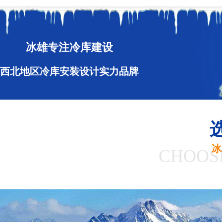
全国服务热线
4008015683
冰雄专注冷库建设
西北地区冷库安装设计实力品牌
冰
CHOOS