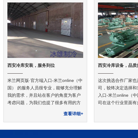
西安冷库安装，服务到位
西安冷库设备，品质
米兰网页版·官方端入口-米兰online（中
这次挑选合作厂家也
国） 的服务人员很专业，能够充分理解
司，较终决定选择和
我的需求，并且站在客户的角度为客户
入口-米兰online
考虑问题，为我们也提了很多有用的方
司在这个行业里面有
法供我们选择。
业的服务团队，合作
查看详细+