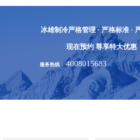
冰雄制冷严格管理 · 严格标准 ·
现在预约 尊享特大优惠
4008015683
服务热线：