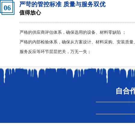
严苛的管控标准 质量与服务双优
06
值得放心
严格的供应商评估体系，确保选用的设备、材料零缺陷 ；
严格的内部检验体系，确保从方案设计、材料采购、安装质量
服务反应等环节层层把关，万无一失；
自合