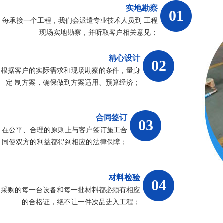
实地勘察
01
每承接一个工程，我们会派遣专业技术人员到 工程
现场实地勘察，并听取客户相关意见；
精心设计
02
根据客户的实际需求和现场勘察的条件，量身
定 制方案，确保做到方案适用、预算经济；
合同签订
03
在公平、合理的原则上与客户签订施工合
同使双方的利益都得到相应的法律保障；
材料检验
04
采购的每一台设备和每一批材料都必须有相应
的合格证，绝不让一件次品进入工程；