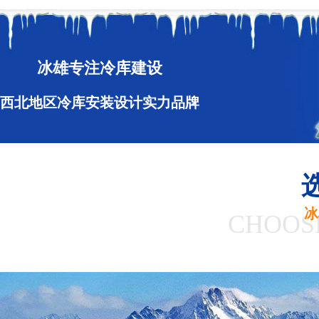
全国服务热线
4008015683
冰雄专注冷库建设
西北地区冷库安装设计实力品牌
冰
CHOOS