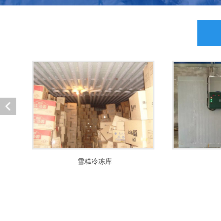
雪糕冷冻库