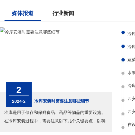
媒体报道
行业新闻
保鲜冷库
冷
冷
蔬
水
冷
2
西
冷库安装时需要注意哪些细节
2024-2
西
冷库是用于储存和保鲜食品、药品等物品的重要设施。
在冷库安装过程中，需要注意以下几个关键要点，以确
在
保安装质量和运行效果。首先，选择适合的位置。冷库