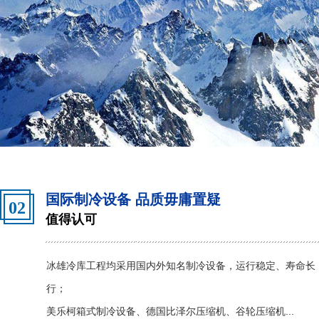
国际制冷设备 品质毋庸置疑
02
值得认可
冰雄冷库工程均采用国内外知名制冷设备，运行稳定、寿命长
行；
美乐柯箱式制冷设备、德国比泽尔压缩机、谷轮压缩机...