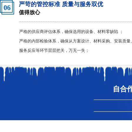
严苛的管控标准 质量与服务双优
06
值得放心
严格的供应商评估体系，确保选用的设备、材料零缺陷 ；
严格的内部检验体系，确保从方案设计、材料采购、安装质量
服务反应等环节层层把关，万无一失；
自合