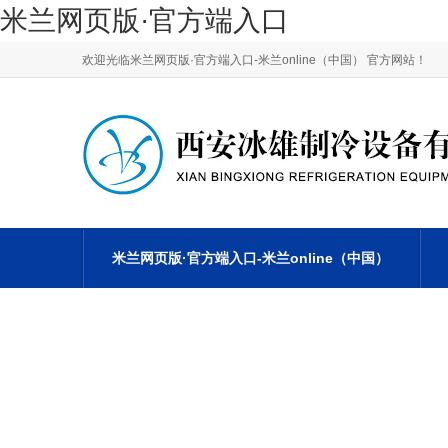
米兰网页版·官方端入口
欢迎光临米兰网页版·官方端入口-米兰online（中国） 官方网站！
米兰网页版·官方端入口-米兰online（中国）
关于我们
联系我们