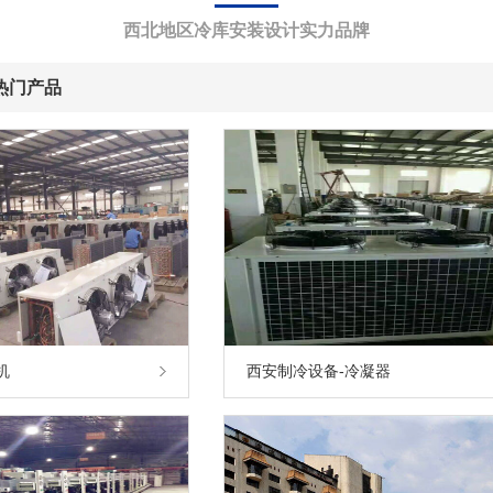
西北地区冷库安装设计实力品牌
冰雄食品速冻隧道
热门产品
...
点击详情
机
西安制冷设备-冷凝器