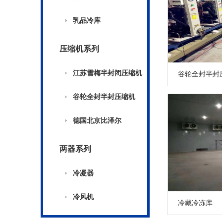
乳品冷库
压缩机系列
江苏雪梅半封闭压缩机
谷轮全封半封
谷轮全封半封压缩机
德国北京比泽尔
两器系列
冷凝器
冷风机
冷藏冷冻库