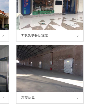
例
万达欧诺拉冷冻库
蔬菜冷库
案例