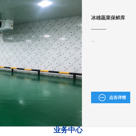
冰雄蔬菜保鲜库
...
点击详情
业务中心