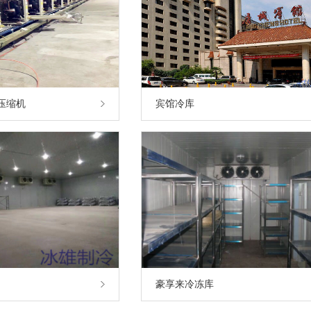
冰雄苹果冷库安装案
...
压缩机
宾馆冷库
点击详情
豪享来冷冻库
冰雄气调保鲜库工程