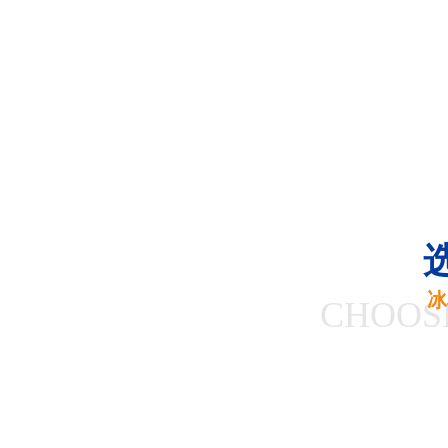
全国服务热线
4008015683
冰雄专注冷库建设
西北地区冷库安装设计实力品牌
冰
CHOOS