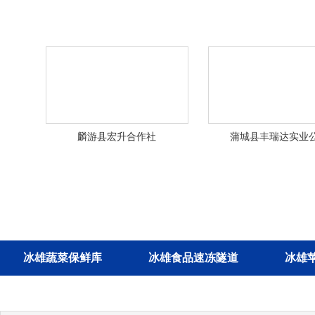
麟游县宏升合作社
蒲城县丰瑞达实业
西安赛瑞喜来登酒店
方欣冷冻肉
冰雄蔬菜保鲜库
冰雄食品速冻隧道
冰雄
青岛利和萃取股份有限公司2000吨冷库安装
蒲城