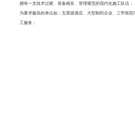
拥有一支技术过硬、装备精良、管理规范的现代化施工队伍；
为要求极高的单位如：五星级酒店、大型制药企业、三甲医院
工服务；