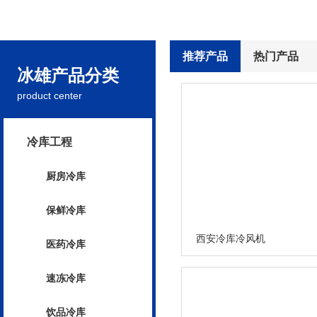
推荐产品
热门产品
冰雄产品分类
product center
冷库工程
厨房冷库
保鲜冷库
西安冷库冷风机
医药冷库
速冻冷库
饮品冷库