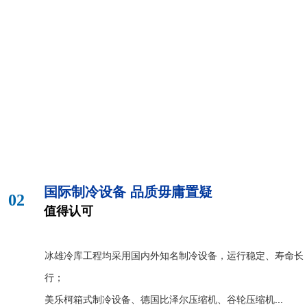
国际制冷设备 品质毋庸置疑
02
值得认可
冰雄冷库工程均采用国内外知名制冷设备，运行稳定、寿命长
行；
美乐柯箱式制冷设备、德国比泽尔压缩机、谷轮压缩机...