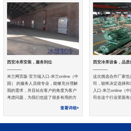
西安冷库安装，服务到位
西安冷库设备，品质
米兰网页版·官方端入口-米兰online（中
这次挑选合作厂家也
国） 的服务人员很专业，能够充分理解
司，较终决定选择和
我的需求，并且站在客户的角度为客户
入口-米兰online
考虑问题，为我们也提了很多有用的方
司在这个行业里面有
法供我们选择。
业的服务团队，合作
查看详细+