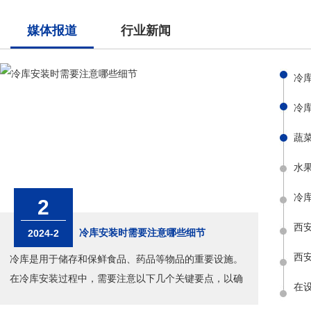
媒体报道
行业新闻
保鲜冷库
冷
冷
蔬
水
冷
2
西
冷库安装时需要注意哪些细节
2024-2
西
冷库是用于储存和保鲜食品、药品等物品的重要设施。
在冷库安装过程中，需要注意以下几个关键要点，以确
在
保安装质量和运行效果。首先，选择适合的位置。冷库