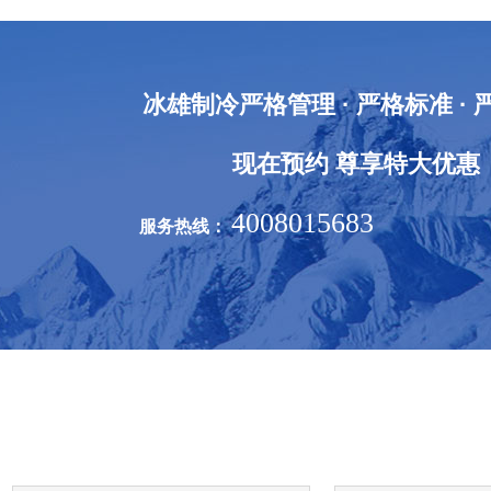
冰雄制冷严格管理 · 严格标准 ·
现在预约 尊享特大优惠
4008015683
服务热线：