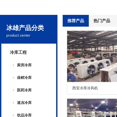
推荐产品
热门产品
冰雄产品分类
product center
冷库工程
厨房冷库
保鲜冷库
西安冷库冷风机
医药冷库
速冻冷库
饮品冷库