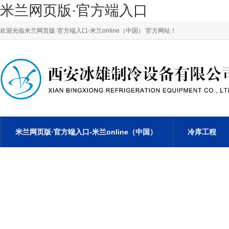
米兰网页版·官方端入口
欢迎光临米兰网页版·官方端入口-米兰online（中国） 官方网站！
米兰网页版·官方端入口-米兰online（中国）
冷库工程
关于我们
联系我们