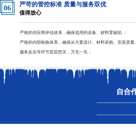
严苛的管控标准 质量与服务双优
06
值得放心
严格的供应商评估体系，确保选用的设备、材料零缺陷 ；
严格的内部检验体系，确保从方案设计、材料采购、安装质量
服务反应等环节层层把关，万无一失；
自合