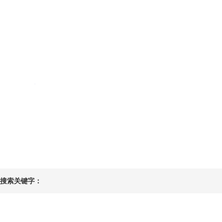
搜索关键字：