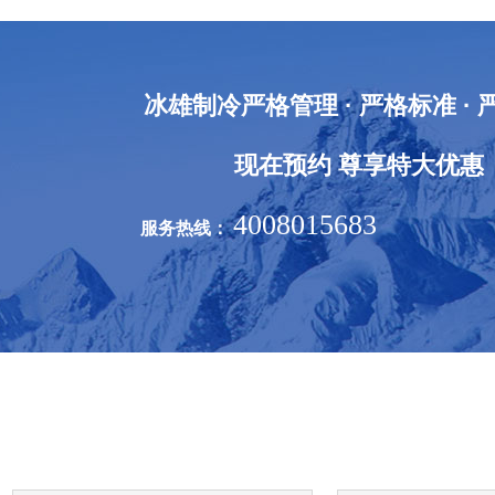
冰雄制冷严格管理 · 严格标准 ·
现在预约 尊享特大优惠
4008015683
服务热线：