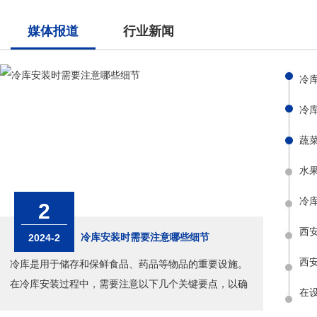
媒体报道
行业新闻
保鲜冷库
冷
冷
蔬
水
冷
2
西
冷库安装时需要注意哪些细节
2024-2
西
冷库是用于储存和保鲜食品、药品等物品的重要设施。
在冷库安装过程中，需要注意以下几个关键要点，以确
在
保安装质量和运行效果。首先，选择适合的位置。冷库