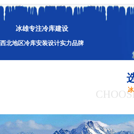
全国服务热线
4008015683
冰雄专注冷库建设
西北地区冷库安装设计实力品牌
冰
CHOOS