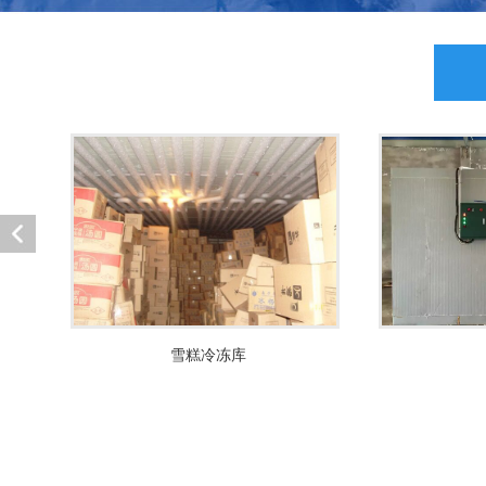
雪糕冷冻库