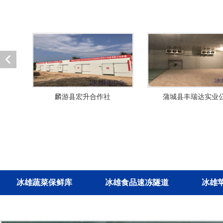
麟游县宏升合作社
蒲城县丰瑞达实业
西安赛瑞喜来登酒店
方欣冷冻肉
冰雄蔬菜保鲜库
冰雄食品速冻隧道
冰雄
青岛利和萃取股份有限公司2000吨冷库安装
蒲城