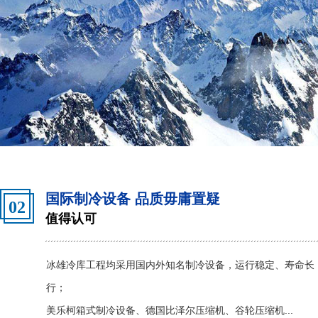
国际制冷设备 品质毋庸置疑
02
值得认可
冰雄冷库工程均采用国内外知名制冷设备，运行稳定、寿命长
行；
美乐柯箱式制冷设备、德国比泽尔压缩机、谷轮压缩机...