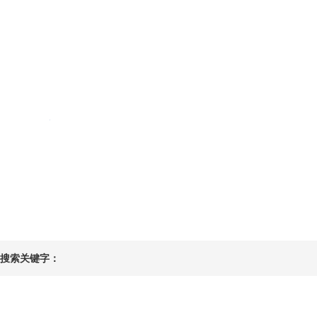
搜索关键字：